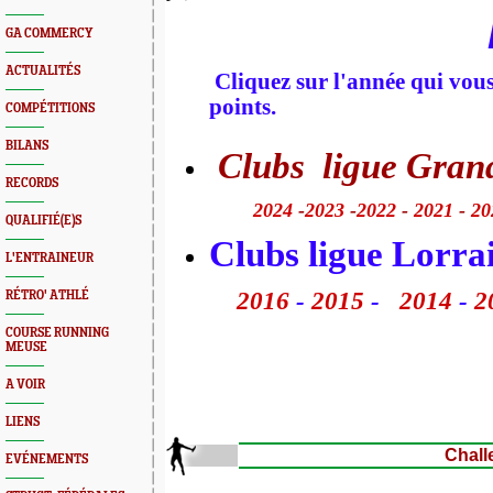
GA COMMERCY
ACTUALITÉS
Cliquez sur l'année qui vous 
points.
COMPÉTITIONS
BILANS
Clubs ligue Grand
RECORDS
2024
-
2023
-
2022
-
2021
-
20
QUALIFIÉ(E)S
Clubs ligue Lorra
L'ENTRAINEUR
2016
-
2015
-
2014
-
2
RÉTRO' ATHLÉ
COURSE RUNNING
MEUSE
A VOIR
LIENS
Chall
EVÉNEMENTS