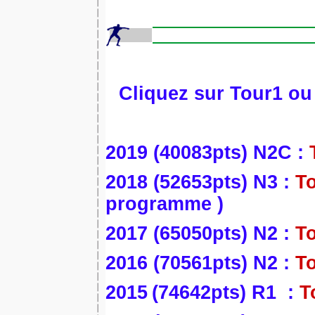
Cliquez sur Tour1 ou 
2019 (40083pts) N2C :
2018 (52653
pts
) N3 :
T
programme )
2017 (65050pts) N2 :
T
2016 (70561pts) N2 :
T
2015
(74642pts) R1 :
T