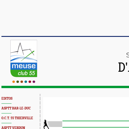
D
EDITOS
ASPTT BAR-LE-DUC
O.C.T. 55 THIERVILLE
ASPTT VERDUN