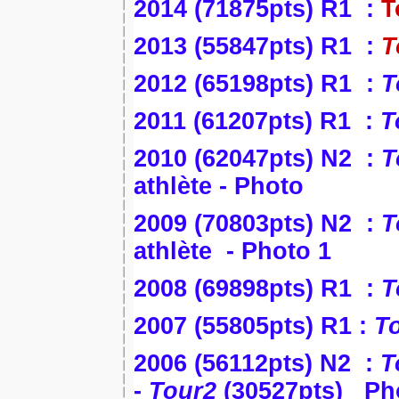
2014 (71875pts) R1 :
T
2013 (55847pts) R1 :
T
2012 (65198pts) R1 :
T
2011 (61207pts) R1 :
T
2010 (62047pts) N2 :
T
athlète
-
Photo
2009 (70803pts) N2 :
T
athlète
-
Photo
1
2008 (69898pts) R1 :
T
2007 (55805pts) R1 :
T
2006 (56112pts) N2 :
T
-
Tour2
(30527pts)
Ph